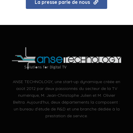
La presse parle de nous
ANSE TECHNOLOGY, une start-up dynamique créée en
août 2012 par deux passionnés du secteur de la TV
numérique, M. Jean-Christophe Julien et M. Olivier
Beltra. Aujourd’hui, deux départements la composent :
un bureau d’étude de R&D et une branche dédiée à la
prestation de service.