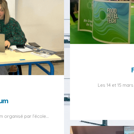
Les 14 et 15 mars
rum
m organisé par l’école…