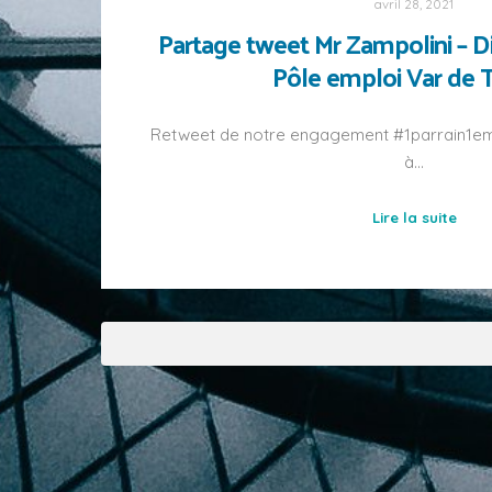
avril 28, 2021
Partage tweet Mr Zampolini – Dir
Pôle emploi Var de 
Retweet de notre engagement #1parrain1empl
à…
Lire la suite