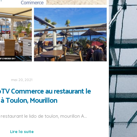
mai 20, 2021
UpTV Commerce au restaurant le
 à Toulon, Mourillon
staurant le lido de toulon, mourillon A…
Lire la suite