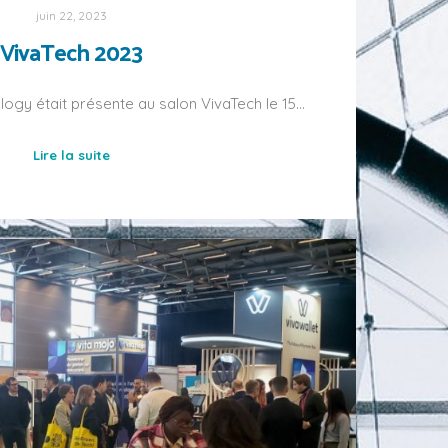
juin 22, 2023
VivaTech 2023
logy était présente au salon VivaTech le 15…
Lire la suite