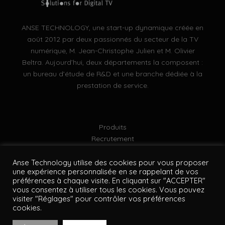
ANSE TECHNOLOGY, une start-up dynamique créée en
août 2012 par deux passionnés du secteur de la TV
numérique, M. Jean-Christophe Julien et M. Olivier
Beltra. Aujourd’hui, deux départements la composent :
un bureau d’étude de R&D et une branche dédiée à la
prestation de service.
Produits
Recrutement
Mentions légales
Politique de confidentialité
Anse Technology utilise des cookies pour vous proposer
une expérience personnalisée en se rappelant de vos
Plan du site
préférences à chaque visite. En cliquant sur "ACCEPTER"
vous consentez à utiliser tous les cookies. Vous pouvez
visiter "Réglages" pour contrôler vos préférences
cookies.