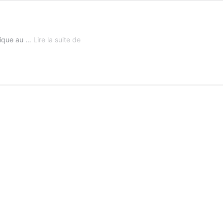
Politique
lique au …
Lire la suite de
de
confidentialité